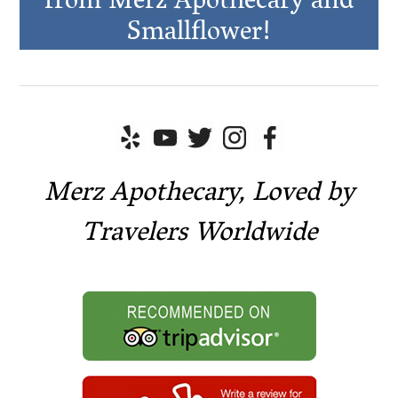
from Merz Apothecary and
Smallflower!
Merz Apothecary, Loved by
Travelers Worldwide