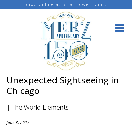
Shop online at Smallflower.com→
Unexpected Sightseeing in
Email Address
Chicago
|
The World Elements
June 3, 2017